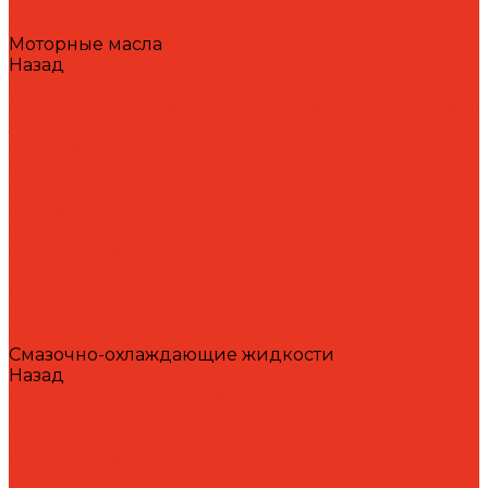
Циркуляционные масла
Шпиндельные масла
Моторные масла
Назад
Моторные масла
Масла для мотоциклов, квадроциклов, скутеров и
лодочных моторов 2T / 4T
Масла для садовой техники 2T / 4T
Масла для судовых двигателей
Моторные масла для грузовых автомобилей и
специальной техники
Моторные масла для легковых автомобилей
Моторные масла для стационарных газовых
двигателей
Оборудование
Очистители для рук
Пластичные смазки и пасты
Смазочно-охлаждающие жидкости
Назад
Смазочно-охлаждающие жидкости
Водосмешиваемые СОЖ
Масляные СОЖ
Присадки и очистители для СОЖ
Технологические средства