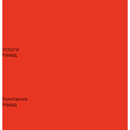
Теплоносители
AdBlue
Охлаждающие жидкости
Спецжидкости
Стеклоомывающие жидкости
Тормозные жидкости
Тракторные масла
Трансмиссионные масла
Услуги
Назад
Услуги
Технический аудит производства
Лабораторный анализ и мониторинг смазочных
материалов
Сопровождение СОЖ. Профессиональная очистка
и заправка систем
Аренда оборудования для ухода за СОЖ
Компания
Назад
Компания
Новости
Статьи
Проекты