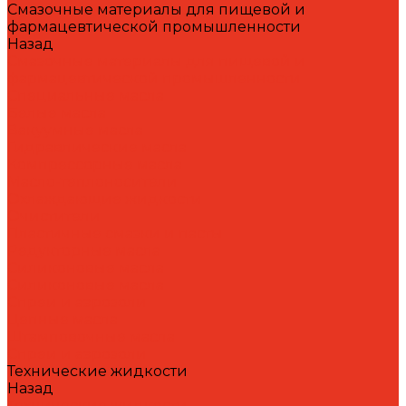
Смазочные материалы для пищевой и
фармацевтической промышленности
Назад
Смазочные материалы для пищевой и
фармацевтической промышленности
Специальные масла
Белые масла
Вакуумные масла
Гидравлические масла
Компрессорные масла
Масло-теплоносители
Охлаждающие жидкости
Очистители
Пластичные смазки и пасты
Редукторные масла
Силиконовые масла
Силиконовые масла
Спреи и аэрозоли
Цепные масла
Штамповочные масла
Спреи и аэрозоли
Технические жидкости
Назад
Технические жидкости