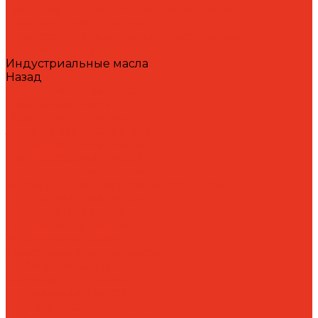
Средства для очистки и обезжиривания
поверхностей и систем
Средства для травления и пассивации
нержавеющей стали
Индустриальные масла
Назад
Индустриальные масла
Вакуумные масла
Гидравлические масла
Закалочные масла и среды
Индустриальные масла
Компрессорные масла
Масла - теплоносители
Масла для направляющих скольжения
Пневматические масла
Редукторные масла
Специальные масла
Текстильные масла
Трансформаторные масла
Турбинные масла
Формовочные масла
Холодильные масла
Цепные масла