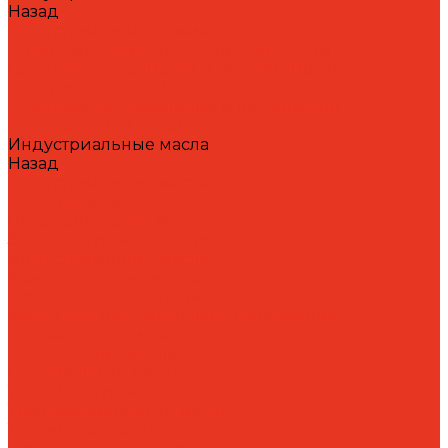
Назад
Индустриальная химия
Антипригарные сварочные жидкости
Средства для очистки и обезжиривания
поверхностей и систем
Средства для травления и пассивации
нержавеющей стали
Индустриальные масла
Назад
Индустриальные масла
Вакуумные масла
Гидравлические масла
Закалочные масла и среды
Индустриальные масла
Компрессорные масла
Масла - теплоносители
Масла для направляющих скольжения
Пневматические масла
Редукторные масла
Специальные масла
Текстильные масла
Трансформаторные масла
Турбинные масла