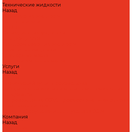
Технические жидкости
Назад
Технические жидкости
Теплоносители
AdBlue
Охлаждающие жидкости
Спецжидкости
Стеклоомывающие жидкости
Тормозные жидкости
Тракторные масла
Трансмиссионные масла
Услуги
Назад
Услуги
Технический аудит производства
Лабораторный анализ и мониторинг смазочных
материалов
Сопровождение СОЖ. Профессиональная очистка
и заправка систем
Аренда оборудования для ухода за СОЖ
Компания
Назад
Компания