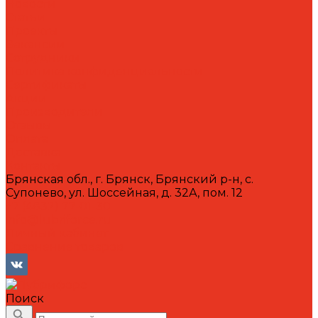
Новости
Статьи
Проекты
Вакансии
Сотрудники
Политика конфиденциальности
Сертификаты
Акции
Производители
Отзывы
Оплата
Доставка
Контакты
Брянская обл., г. Брянск, Брянский р-н, с.
Супонево, ул. Шоссейная, д. 32А, пом. 12
+7 (4832) 77-01-30
info@lubriforce.ru
Личный кабинет
Сравнение товаров
Поиск