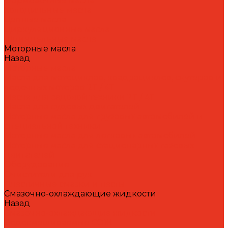
Формовочные масла
Холодильные масла
Цепные масла
Циркуляционные масла
Шпиндельные масла
Моторные масла
Назад
Моторные масла
Масла для мотоциклов, квадроциклов, скутеров и
лодочных моторов 2T / 4T
Масла для садовой техники 2T / 4T
Масла для судовых двигателей
Моторные масла для грузовых автомобилей и
специальной техники
Моторные масла для легковых автомобилей
Моторные масла для стационарных газовых
двигателей
Оборудование
Очистители для рук
Пластичные смазки и пасты
Смазочно-охлаждающие жидкости
Назад
Смазочно-охлаждающие жидкости
Водосмешиваемые СОЖ