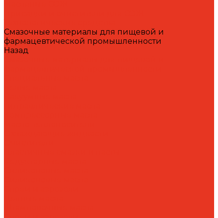
Масляные СОЖ
Присадки и очистители для СОЖ
Технологические средства
Смазочные материалы для пищевой и
фармацевтической промышленности
Назад
Смазочные материалы для пищевой и
фармацевтической промышленности
Специальные масла
Белые масла
Вакуумные масла
Гидравлические масла
Компрессорные масла
Масло-теплоносители
Охлаждающие жидкости
Очистители
Пластичные смазки и пасты
Редукторные масла
Силиконовые масла
Силиконовые масла
Спреи и аэрозоли
Цепные масла
Штамповочные масла
Спреи и аэрозоли