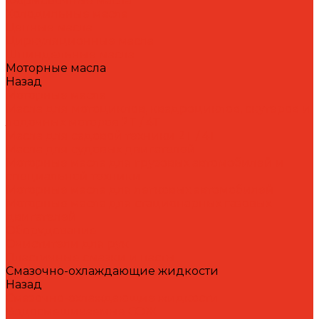
Формовочные масла
Холодильные масла
Цепные масла
Циркуляционные масла
Шпиндельные масла
Моторные масла
Назад
Моторные масла
Масла для мотоциклов, квадроциклов, скутеров и
лодочных моторов 2T / 4T
Масла для садовой техники 2T / 4T
Масла для судовых двигателей
Моторные масла для грузовых автомобилей и
специальной техники
Моторные масла для легковых автомобилей
Моторные масла для стационарных газовых
двигателей
Оборудование
Очистители для рук
Пластичные смазки и пасты
Смазочно-охлаждающие жидкости
Назад
Смазочно-охлаждающие жидкости
Водосмешиваемые СОЖ