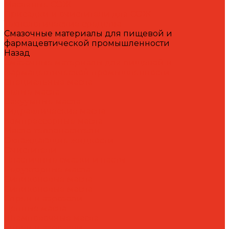
Масляные СОЖ
Присадки и очистители для СОЖ
Технологические средства
Смазочные материалы для пищевой и
фармацевтической промышленности
Назад
Смазочные материалы для пищевой и
фармацевтической промышленности
Специальные масла
Белые масла
Вакуумные масла
Гидравлические масла
Компрессорные масла
Масло-теплоносители
Охлаждающие жидкости
Очистители
Пластичные смазки и пасты
Редукторные масла
Силиконовые масла
Силиконовые масла
Спреи и аэрозоли
Цепные масла
Штамповочные масла
Спреи и аэрозоли