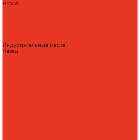
Назад
Индустриальная химия
Антипригарные сварочные жидкости
Средства для очистки и обезжиривания
поверхностей и систем
Средства для травления и пассивации
нержавеющей стали
Индустриальные масла
Назад
Индустриальные масла
Вакуумные масла
Гидравлические масла
Закалочные масла и среды
Индустриальные масла
Компрессорные масла
Масла - теплоносители
Масла для направляющих скольжения
Пневматические масла
Редукторные масла
Специальные масла
Текстильные масла
Трансформаторные масла
Турбинные масла