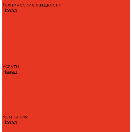
Технические жидкости
Назад
Технические жидкости
Теплоносители
AdBlue
Охлаждающие жидкости
Спецжидкости
Стеклоомывающие жидкости
Тормозные жидкости
Тракторные масла
Трансмиссионные масла
Услуги
Назад
Услуги
Технический аудит производства
Лабораторный анализ и мониторинг смазочных
материалов
Сопровождение СОЖ. Профессиональная очистка
и заправка систем
Аренда оборудования для ухода за СОЖ
Компания
Назад
Компания