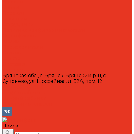
Новости
Статьи
Проекты
Вакансии
Сотрудники
Политика конфиденциальности
Сертификаты
Акции
Производители
Отзывы
Оплата
Доставка
Контакты
Брянская обл., г. Брянск, Брянский р-н, с.
Супонево, ул. Шоссейная, д. 32А, пом. 12
+7 (4832) 77-01-30
info@lubriforce.ru
Личный кабинет
Сравнение товаров
Поиск