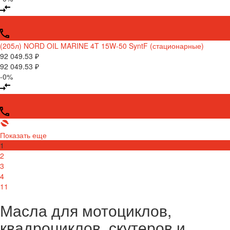
(205л) NORD OIL MARINE 4T 15W-50 SyntF (стационарные)
92 049.53 ₽
92 049.53 ₽
-0%
Показать еще
1
2
3
4
11
Масла для мотоциклов,
квадроциклов, скутеров и