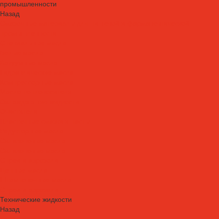
промышленности
Назад
Смазочные материалы для пищевой и фармацевтической
промышленности
Специальные масла
Белые масла
Вакуумные масла
Гидравлические масла
Компрессорные масла
Масло-теплоносители
Охлаждающие жидкости
Очистители
Пластичные смазки и пасты
Редукторные масла
Силиконовые масла
Силиконовые масла
Спреи и аэрозоли
Цепные масла
Штамповочные масла
Спреи и аэрозоли
Технические жидкости
Назад
Технические жидкости