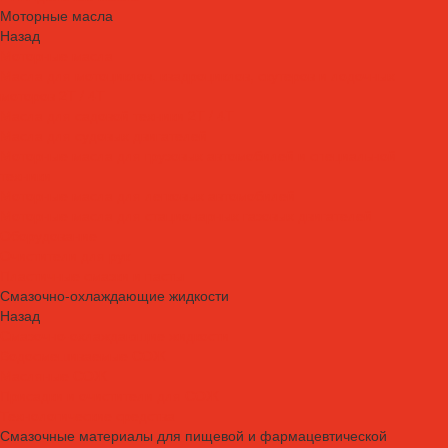
Моторные масла
Назад
Моторные масла
Масла для мотоциклов, квадроциклов, скутеров и лодочных
моторов 2T / 4T
Масла для садовой техники 2T / 4T
Масла для судовых двигателей
Моторные масла для грузовых автомобилей и специальной
техники
Моторные масла для легковых автомобилей
Моторные масла для стационарных газовых двигателей
Оборудование
Очистители для рук
Пластичные смазки и пасты
Смазочно-охлаждающие жидкости
Назад
Смазочно-охлаждающие жидкости
Водосмешиваемые СОЖ
Масляные СОЖ
Присадки и очистители для СОЖ
Технологические средства
Смазочные материалы для пищевой и фармацевтической