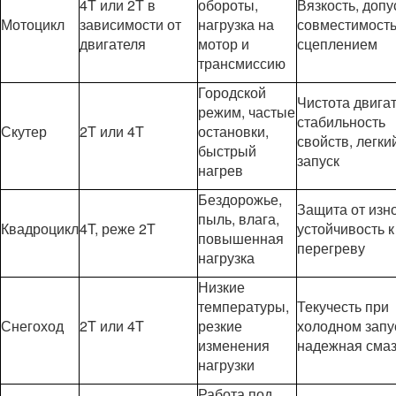
4T или 2T в
обороты,
Вязкость, допу
Мотоцикл
зависимости от
нагрузка на
совместимость
двигателя
мотор и
сцеплением
трансмиссию
Городской
Чистота двигат
режим, частые
стабильность
Скутер
2T или 4T
остановки,
свойств, легки
быстрый
запуск
нагрев
Бездорожье,
Защита от изно
пыль, влага,
Квадроцикл
4T, реже 2T
устойчивость к
повышенная
перегреву
нагрузка
Низкие
температуры,
Текучесть при
Снегоход
2T или 4T
резкие
холодном запу
изменения
надежная смаз
нагрузки
Работа под