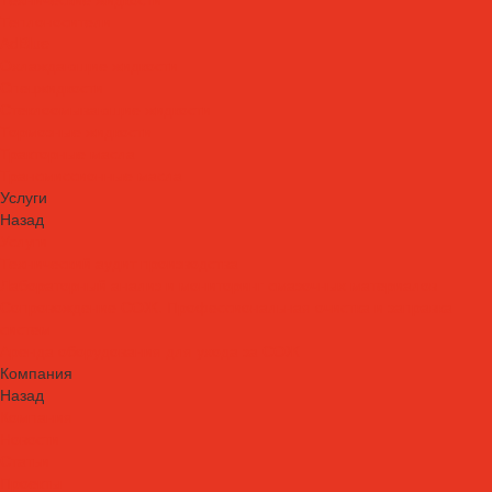
Теплоносители
AdBlue
Охлаждающие жидкости
Спецжидкости
Стеклоомывающие жидкости
Тормозные жидкости
Тракторные масла
Трансмиссионные масла
Услуги
Назад
Услуги
Технический аудит производства
Лабораторный анализ и мониторинг смазочных материалов
Сопровождение СОЖ. Профессиональная очистка и заправка
систем
Аренда оборудования для ухода за СОЖ
Компания
Назад
Компания
Новости
Статьи
Проекты