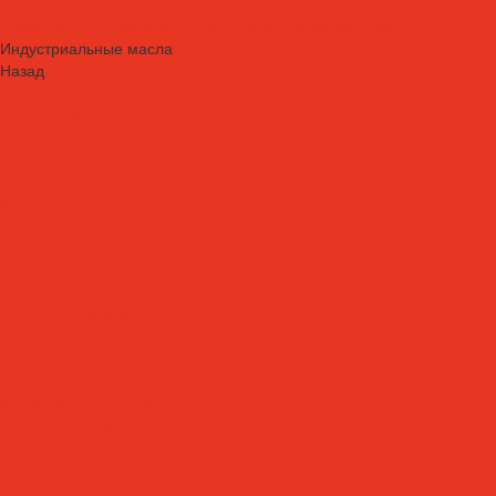
Средства для очистки и обезжиривания поверхностей и систем
Средства для травления и пассивации нержавеющей стали
Индустриальные масла
Назад
Индустриальные масла
Вакуумные масла
Гидравлические масла
Закалочные масла и среды
Индустриальные масла
Компрессорные масла
Масла - теплоносители
Масла для направляющих скольжения
Пневматические масла
Редукторные масла
Специальные масла
Текстильные масла
Трансформаторные масла
Турбинные масла
Формовочные масла
Холодильные масла
Цепные масла
Циркуляционные масла
Шпиндельные масла