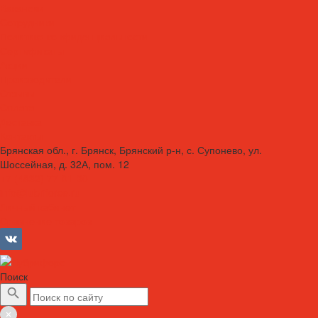
Вакансии
Сотрудники
Политика конфиденциальности
Сертификаты
Акции
Производители
Отзывы
Оплата
Доставка
Контакты
Брянская обл., г. Брянск, Брянский р-н, с. Супонево, ул.
Шоссейная, д. 32А, пом. 12
+7 (4832) 77-01-30
info@lubriforce.ru
Личный кабинет
Сравнение товаров
Поиск