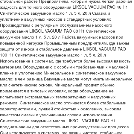
стабильной работе Предприятиям, которым нужна легкая рабочая
жидкость для точного оборудования LIKSOL VACUUM PAO 46 H1
Синтетическое вакуумное масло 1 л, 5 л, 20 л Смазка и
уплотнение вакуумных насосов в стандартных условиях
Производствам с регулярным обслуживанием насосного
оборудования LIKSOL VACUUM PAO 68 H1 Синтетическое
вакуумное масло 1 л, 5 л, 20 л Работа вакуумных насосов при
повышенной нагрузке Промышленным предприятиям, где важны
защита от износа и стабильное давление LIKSOL VACUUM PAO
100 H1 Синтетическое вакуумное масло 1 л, 5 л, 20 л
Использование в системах, где требуется более высокая вязкость
материала Оборудованию с особыми требованиями к масляной
пленке и уплотнению Минеральное и синтетическое вакуумное
масло: в чем разница Вакуумные масла могут иметь минеральную
или синтетическую основу. Минеральный продукт обычно
применяется в типовых условиях, когда оборудование не
испытывает экстремальных температурных и нагрузочных
режимов. Синтетическое масло отличается более стабильными
характеристиками, лучшей стойкостью к окислению, высоким
качеством смазки и увеличенным сроком использования.
Синтетические вакуумные масла LIKSOL VACUUM PAO H1
предназначены для ответственных производственных процессов.
Они используются в системах, где важны чистота, стабильное