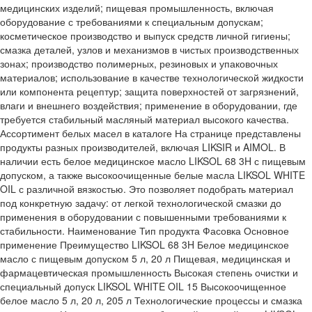
медицинских изделий; пищевая промышленность, включая
оборудование с требованиями к специальным допускам;
косметическое производство и выпуск средств личной гигиены;
смазка деталей, узлов и механизмов в чистых производственных
зонах; производство полимерных, резиновых и упаковочных
материалов; использование в качестве технологической жидкости
или компонента рецептур; защита поверхностей от загрязнений,
влаги и внешнего воздействия; применение в оборудовании, где
требуется стабильный масляный материал высокого качества.
Ассортимент белых масел в каталоге На странице представлены
продукты разных производителей, включая LIKSIR и AIMOL. В
наличии есть белое медицинское масло LIKSOL 68 3H с пищевым
допуском, а также высокоочищенные белые масла LIKSOL WHITE
OIL с различной вязкостью. Это позволяет подобрать материал
под конкретную задачу: от легкой технологической смазки до
применения в оборудовании с повышенными требованиями к
стабильности. Наименование Тип продукта Фасовка Основное
применение Преимущество LIKSOL 68 3H Белое медицинское
масло с пищевым допуском 5 л, 20 л Пищевая, медицинская и
фармацевтическая промышленность Высокая степень очистки и
специальный допуск LIKSOL WHITE OIL 15 Высокоочищенное
белое масло 5 л, 20 л, 205 л Технологические процессы и смазка