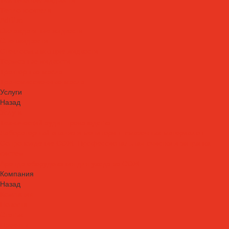
Теплоносители
AdBlue
Охлаждающие жидкости
Спецжидкости
Стеклоомывающие жидкости
Тормозные жидкости
Тракторные масла
Трансмиссионные масла
Услуги
Назад
Услуги
Технический аудит производства
Лабораторный анализ и мониторинг смазочных материалов
Сопровождение СОЖ. Профессиональная очистка и заправка
систем
Аренда оборудования для ухода за СОЖ
Компания
Назад
Компания
Новости
Статьи
Проекты