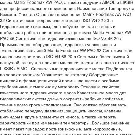
масла Matrix Foodmax AW PAO, а также продукция AIMOL и LIKSIR
для профессионального применения. Наименование Тип продукта
Вязкость Фасовка Основное применение Matrix Foodmax AW PAO
32 Синтетическое гидравлическое масло ISO VG 32 20 л
Гидравлические системы, где требуется низкая вязкость и
стабильная работа при переменных режимах Matrix Foodmax AW
PAO 46 Синтетическое гидравлическое масло ISO VG 46 20 л
Промышленное оборудование, гидравлика упаковочных и
технологических линий Matrix Foodmax AW PAO 68 Синтетическое
гидравлическое масло ISO VG 68 20 л Системы с более высокой
нагрузкой, где нужна прочная масляная пленка и защита от износа
LIKSIR / AIMOL Специальные гидравлические масла Подбирается
по характеристикам Уточняется по каталогу Оборудование
пищевой и фармацевтической промышленности с особыми
требованиями к смазочному материалу Основные свойства
качественного гидравлического масла Качественное масло для
гидравлических систем должно сохранять рабочие свойства в
течение всего срока использования. Оно должно обеспечивать
стабильную передачу давления, защищать насосы, клапаны,
цилиндры и другие элементы от износа, а также не терять
характеристики при изменении температуры. Большое значение
имеет пакет присадок: противоизносные, антикоррозионные,
антиокислительные и антипенные компоненты помогают системе