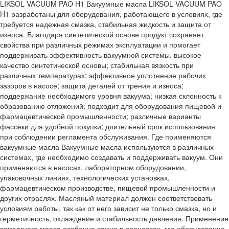
LIKSOL VACUUM PAO H1 Вакуумные масла LIKSOL VACUUM PAO
H1 разработаны для оборудования, работающего в условиях, где
требуется надежная смазка, стабильная жидкость и защита от
износа. Благодаря синтетической основе продукт сохраняет
свойства при различных режимах эксплуатации и помогает
поддерживать эффективность вакуумной системы. высокое
качество синтетической основы; стабильная вязкость при
различных температурах; эффективное уплотнение рабочих
зазоров в насосе; защита деталей от трения и износа;
поддержание необходимого уровня вакуума; низкая склонность к
образованию отложений; подходит для оборудования пищевой и
фармацевтической промышленности; различные варианты
фасовки для удобной покупки; длительный срок использования
при соблюдении регламента обслуживания. Где применяются
вакуумные масла Вакуумные масла используются в различных
системах, где необходимо создавать и поддерживать вакуум. Они
применяются в насосах, лабораторном оборудовании,
упаковочных линиях, технологических установках,
фармацевтическом производстве, пищевой промышленности и
других отраслях. Масляный материал должен соответствовать
условиям работы, так как от него зависит не только смазка, но и
герметичность, охлаждение и стабильность давления. Применение
вакуумного масла особенно важно в процессах, где оборудование