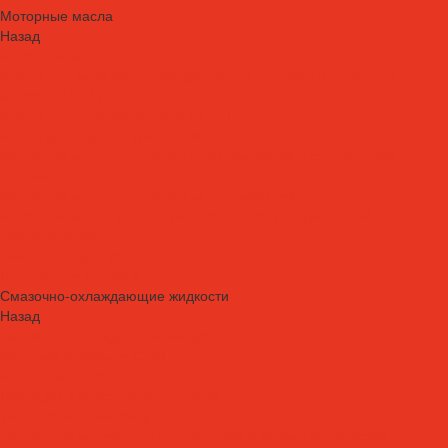
Моторные масла
Назад
Моторные масла
Масла для мотоциклов, квадроциклов, скутеров и лодочных
моторов 2T / 4T
Масла для садовой техники 2T / 4T
Масла для судовых двигателей
Моторные масла для грузовых автомобилей и специальной
техники
Моторные масла для легковых автомобилей
Моторные масла для стационарных газовых двигателей
Оборудование
Очистители для рук
Пластичные смазки и пасты
Смазочно-охлаждающие жидкости
Назад
Смазочно-охлаждающие жидкости
Водосмешиваемые СОЖ
Масляные СОЖ
Присадки и очистители для СОЖ
Технологические средства
Смазочные материалы для пищевой и фармацевтической