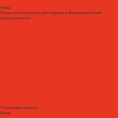
промышленности
Назад
Смазочные материалы для пищевой и фармацевтической
промышленности
Специальные масла
Белые масла
Вакуумные масла
Гидравлические масла
Компрессорные масла
Масло-теплоносители
Охлаждающие жидкости
Очистители
Пластичные смазки и пасты
Редукторные масла
Силиконовые масла
Силиконовые масла
Спреи и аэрозоли
Цепные масла
Штамповочные масла
Спреи и аэрозоли
Технические жидкости
Назад
Технические жидкости