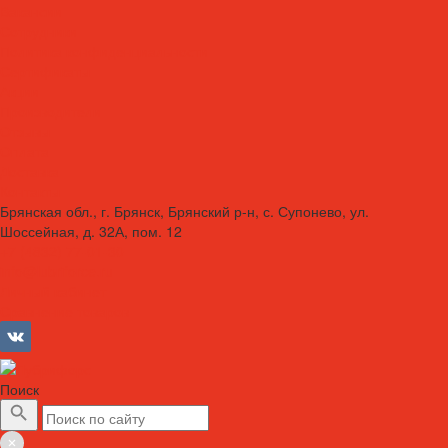
Вакансии
Сотрудники
Политика конфиденциальности
Сертификаты
Акции
Производители
Отзывы
Оплата
Доставка
Контакты
Брянская обл., г. Брянск, Брянский р-н, с. Супонево, ул.
Шоссейная, д. 32А, пом. 12
+7 (4832) 77-01-30
info@lubriforce.ru
Личный кабинет
Сравнение товаров
Поиск