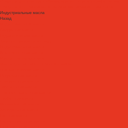
Средства для очистки и обезжиривания поверхностей и систем
Средства для травления и пассивации нержавеющей стали
Индустриальные масла
Назад
Индустриальные масла
Вакуумные масла
Гидравлические масла
Закалочные масла и среды
Индустриальные масла
Компрессорные масла
Масла - теплоносители
Масла для направляющих скольжения
Пневматические масла
Редукторные масла
Специальные масла
Текстильные масла
Трансформаторные масла
Турбинные масла
Формовочные масла
Холодильные масла
Цепные масла
Циркуляционные масла
Шпиндельные масла