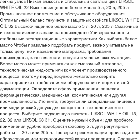
легких узлов Низкая вязкость и стабильный светлый цвет LIKSOL
WHITE OIL 22 Высокоочищенное белое масло 5 л, 20 л, 205 л
Промышленное применение и обслуживание оборудования
Оптимальный баланс текучести и защитных свойств LIKSOL WHITE
OIL 32 Высокоочищенное белое масло 5 л, 20 л, 205 л Смазочные
и технологические задачи на производстве Универсальность и
стабильные эксплуатационные характеристики Как выбрать белое
масло Чтобы правильно подобрать продукт, важно учитывать не
только цену, но и назначение материала, требования
производства, класс вязкости, допуски и условия эксплуатации.
Белое масло может применяться как смазочный материал,
технологическая жидкость или компонент производственного
процесса, поэтому перед покупкой желательно сверить
характеристики с требованиями оборудования и нормативной
документации. Определите сферу применения: пищевая,
фармацевтическая, медицинская, косметическая или другая
промышленность. Уточните, требуется ли специальный пищевой
или медицинский допуск для конкретного технологического
процесса. Выберите подходящую вязкость: LIKSOL WHITE OIL 15,
22, 32 или LIKSOL 68 3H. Оцените нужный объем: для пробного
применения удобно приобрести фасовку 5 л, для регулярной
работы — 20 л или 205 л. Проверьте рекомендации производителя
оборудования или технологической карты предприятия. Сравните