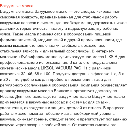
Вакуумные масла
Вакуумные масла Вакуумное масло — это специализированная
смазочная жидкость, предназначенная для стабильной работы
вакуумных насосов и систем, где необходимо поддерживать низкое
давление, герметичность, чистоту и надежную защиту рабочих
узлов. Такие масла применяются в оборудовании пищевой,
фармацевтической, медицинской и другой промышленности, где
важны высокая степень очистки, стойкость к окислению,
стабильная вязкость и длительный срок службы. В интернет-
магазине «Лубрифорс» можно купить вакуумное масло LIKSIR для
профессионального использования. В каталоге представлены
синтетические масла LIKSOL VACUUM PAO H1 с различной
вязкостью: 32, 46, 68 и 100. Продукты доступны в фасовке 1 л, 5 л
и 20 л, что удобно как для пробного применения, так и для
регулярного обслуживания оборудования. Компания осуществляет
продажу вакуумных масел в Брянске и организует доставку по
России. Для чего используется вакуумное масло Вакуумное масло
применяется в вакуумных насосах и системах для смазки,
уплотнения, охлаждения и защиты деталей от износа. В процессе
работы масло помогает обеспечивать необходимый уровень
вакуума, снижает трение, отводит тепло и препятствует попаданию
воздуха через зазоры в рабочей зоне. От качества смазочного