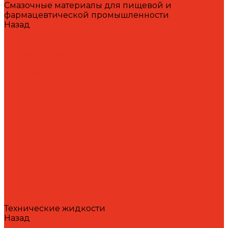
Смазочные материалы для пищевой и
фармацевтической промышленности
Назад
Смазочные материалы для пищевой и
фармацевтической промышленности
Специальные масла
Белые масла
Вакуумные масла
Гидравлические масла
Компрессорные масла
Масло-теплоносители
Охлаждающие жидкости
Очистители
Пластичные смазки и пасты
Редукторные масла
Силиконовые масла
Силиконовые масла
Спреи и аэрозоли
Цепные масла
Штамповочные масла
Спреи и аэрозоли
Технические жидкости
Назад
Технические жидкости