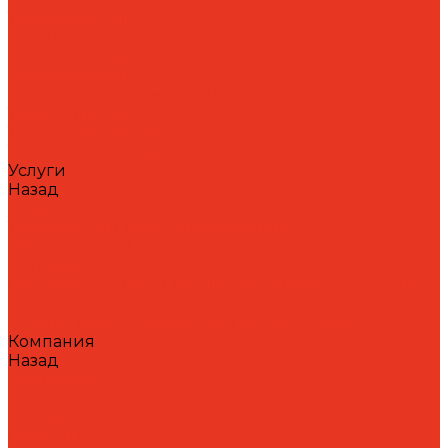
Теплоносители
AdBlue
Охлаждающие жидкости
Спецжидкости
Стеклоомывающие жидкости
Тормозные жидкости
Тракторные масла
Трансмиссионные масла
Услуги
Назад
Услуги
Технический аудит производства
Лабораторный анализ и мониторинг смазочных
материалов
Сопровождение СОЖ. Профессиональная очистка
и заправка систем
Аренда оборудования для ухода за СОЖ
Компания
Назад
Компания
Новости
Статьи
Проекты