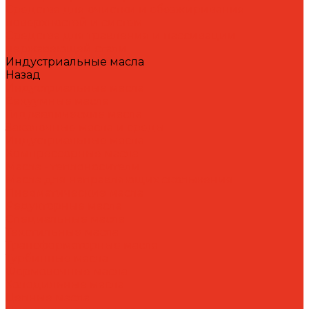
Средства для очистки и обезжиривания
поверхностей и систем
Средства для травления и пассивации
нержавеющей стали
Индустриальные масла
Назад
Индустриальные масла
Вакуумные масла
Гидравлические масла
Закалочные масла и среды
Индустриальные масла
Компрессорные масла
Масла - теплоносители
Масла для направляющих скольжения
Пневматические масла
Редукторные масла
Специальные масла
Текстильные масла
Трансформаторные масла
Турбинные масла
Формовочные масла
Холодильные масла
Цепные масла