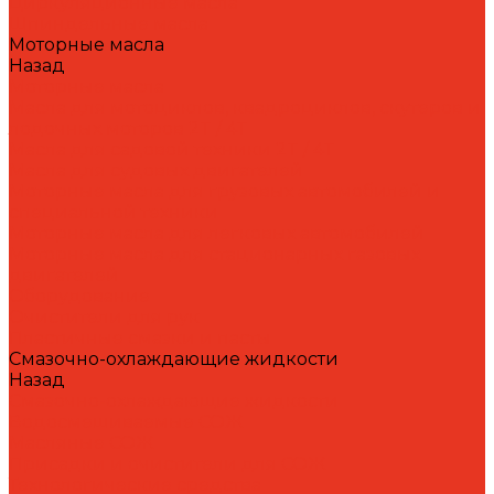
Циркуляционные масла
Шпиндельные масла
Моторные масла
Назад
Моторные масла
Масла для мотоциклов, квадроциклов, скутеров и
лодочных моторов 2T / 4T
Масла для садовой техники 2T / 4T
Масла для судовых двигателей
Моторные масла для грузовых автомобилей и
специальной техники
Моторные масла для легковых автомобилей
Моторные масла для стационарных газовых
двигателей
Оборудование
Очистители для рук
Пластичные смазки и пасты
Смазочно-охлаждающие жидкости
Назад
Смазочно-охлаждающие жидкости
Водосмешиваемые СОЖ
Масляные СОЖ
Присадки и очистители для СОЖ
Технологические средства